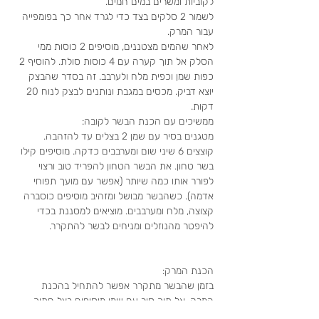
לקוביות ומשרים במים חמים.
לשמור 2 סלקים בצד כדי לגרד אחר כך בפומפייה 
עבור המרק.
לאחר שהמים מצטננים, מוסיפים 2 כוסות ממי 
הסלק אל תוך קערה עם 4 כוסות סולת. להוסיף 2 
כפות שמן וכפית מלח ולערבב. זה בסדר שהבצק 
יוצא דביק. מכסים במגבת ונותנים לבצק לנוח 20 
דקות.
ממשיכים עם הכנת הבשר לקובה:
מטגנים בסיר עם שמן 2 בצלים עד להזהבה. 
קוצצים 6 שיני שום ומערבבים כדקה. מוסיפים קילו 
בשר טחון. את הבשר הטחון להפריד טוב ורצוי 
לפורר אותו כמה שיותר (אפשר עם מועך תפוחי 
אדמה). כשהבשר מבושל ומזהיב מוסיפים כוסברה 
קצוצה, מלח ומערבבים. מוציאים למסננת בכדי 
להיפטר מהנוזלים ומניחים לבשר להתקרר.
הכנת המרק:
בזמן שהבשר מתקרר אפשר להתחיל בהכנת 
המרק. אל תוך סיר עם שמן מוסיפים בצל חתוך 
לרצועות עבות עד שמזהיב קלות. מוסיפים 2-3 