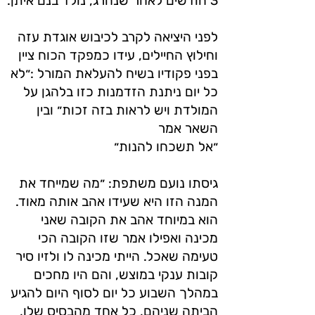
3 חודשים לאחר שנהרג, נולד בנם איתן.
לפני היציאה לקרב לכיבוש אוגדת עזה
וחילוץ החיילים, עידו כמפקד הכוח ציין
בפני פקודיו בשיח להעלאת המורל :״לא
כל יום ניתנת הזדמנות כזו בלהגן על
המולדת ויש לראות בזה זכות״ ובין
השאר אמר
״אל תשכחו להנות״
גיסתו נועם משתפת: ״מה שמייחד את
המנה הזו היא שעידו אהב אותה מאוד.
הוא במיוחד אהב את הקובה שאני
מכינה ואפילו אמר שזו הקובה הכי
טעימה שאכל. הייתי מכינה לו ולזיו סיר
קובות ענקי במוצש, והם היו מחכים
במהלך השבוע כל יום לסוף היום להגיע
הביתה שניהם, כל אחד מהבסיס שלו,