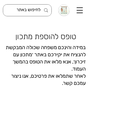
טופס להוספת מתכון
במידה והינכם משפחה שכולה המבקשת
להנציח את יקירכם באתר ׳מתכון עם
זיכרון׳, אנא מלאו את הטופס בהמשך
העמוד.​
לאחר שתמלאו את פרטיכם, אנו ניצור
עמכם קשר.
נבקש להדגיש, הצטרפות מותנית
באישור קרוב משפחה מדרגה ראשונה
בלבד (הורה, אח/ות, אלמנ/ה, ילד/ה
של החלל.ת). במקרים אחרים, ניתן
ליצור קשר במייל
info@matkonzikaron.co.il
ואנו