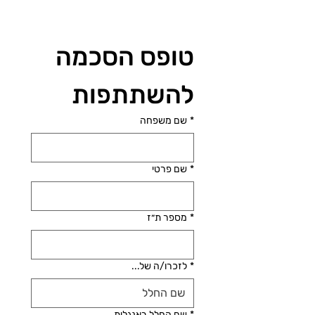
נשמח לסייע. תודה!
טופס הסכמה 
להשתתפות
*
שם משפחה
*
שם פרטי
*
מספר ת״ז
*
לזכרו/ה של...
*
שם החלל באנגלית