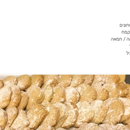
ונים
ה / חמאה
יל