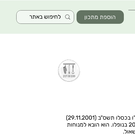
הוספת מתכון
ירון פיקהולץ ז"ל נפל ביום ט"ו בכסלו תשס"ב (29.11.2001)
במהלך פעילות מבצעית. בן 20 בנופלו. הוא הובא למנוחות
אול.