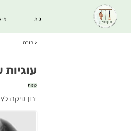
בית
מי א
< חזרה
עוגיות ש
קינוח
ירון פיקהולץ 