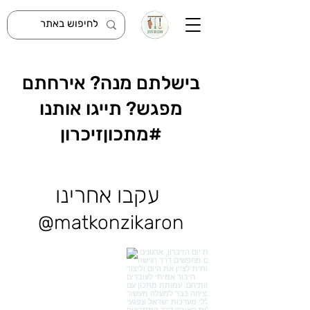
בישלתם מנה? אירחתם
מפגש? תייגו אותנו
#מתכוןזיכרון
עקבו אחרינו
@matkonzikaron