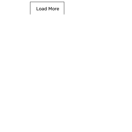
Load More
לתרומה
English
הוספת מתכון
אתם בישלתם
מי אנחנו
צרו קשר
מתכונים
הצטרפו אלינו