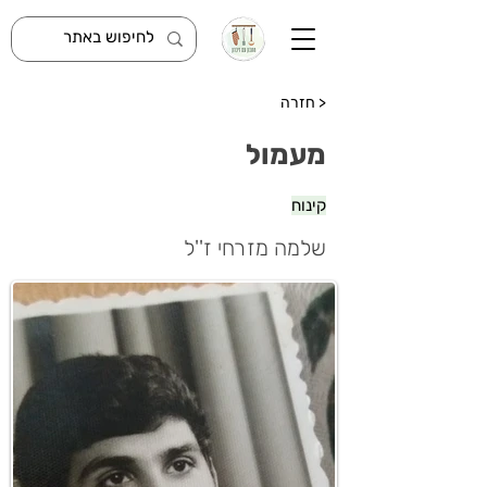
< חזרה
מעמול
קינוח
שלמה מזרחי ז''ל