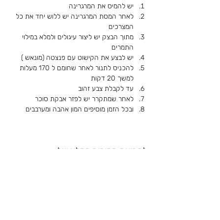
יש להמיס את המרגרינה
לאחר המסת המרגרינה יש ללוש יחד את כל 
המצרכים
מתוך הבצק יש ליצור עיגולים ולמלא במילוי 
התמרים
יש לבצע את הקישוט עם פנצטה (מונאש )
להכניס לתנור לאחר שחומם ל 170 מעלות 
למשך 20 דקות
עד לקבלת צבע זהוב
לאחר שמתקרר יש לפזר אבקת סוכר
ובכל הזמן מוסיפים המון אהבה ומערבבים
לקריאת הסיפור המלא של
שלמה מזרחי ז''ל
< חזרה