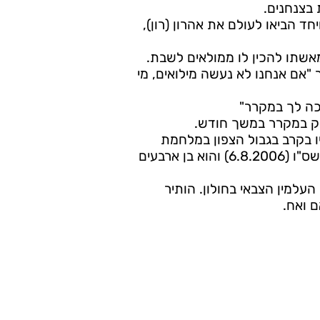
בצנחנים.
איריס, ויחד הביאו לעולם את אהרון (רון),
"אם אנחנו לא נעשה מילואים, מי
כה לך במקרר"
יק במקרר במשך חודש.
פל יחד עם 11 חבריו בקרב בגבול הצפון במלחמת
לבנון השנייה ביום י"ב באב תשס"ו (6.8.2006) והוא בן ארבעים
עלמין הצבאי בחולון. הותיר
ם ואח.