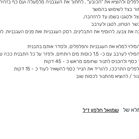
לים ולהוציא את "הכובע" , לחתוך את העגבניה מלמעלה ועם כף בזהירות
שר הטחון, לטגן ולערבב
את צבעו, להוסיף את התבלינים, רסק העגבניות ואת פנים העגבניות. לט
מילוי למלא את העגבניות והפלפלים, ולסדר אותם בתבנית
 כוסות מים רותחים, ולפזר על כל התבנית ככה שיכסה
כסף ולהכניס לתנור שחומם מראש כ - 45 דקות
ים התרככו, להוריד את הנייר כסף להשאיר לעוד כ - 15 דקות
ור / להוציא מהתנור לכסות שוב
לא של
שמואל חלפון ז״ל