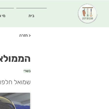
בית
מי א
< חזרה
הממולא
בשרי
שמואל חלפון 