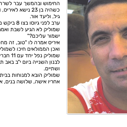
החימוש ובהמשך עבר לשרת 
כשהיה בן 23 נישא ל
גיל, וליעד אור.
ערב לפני גיוסו בצו 8 ביקש מאשתו להכין לו ממולאים לשבת.
שמוליק לא הגיע לשבת ואמר 
ישמור עליכם?"
איריס אמרה לו "טוב, זה מח
ואכן הממולאים חיכו לשמול
שמוליק נ
ושתיים.
שמוליק הובא למנוחות בבית ה
אחריו אישה, שלושה בנים, א