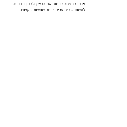
אחרי התפחה לפתוח את הבצק ולהכין כדורים.  
לעשות שולים עבים ולפזר שומשום בקצוות.
הכנת הרוטב:
מטגנים בצל, ומוסיפים את יתר המרכיבים.
הרכבת הפיצה:
לפזר את הרוטב, תוספות וגבינ״צ מעל בנדיבות.
איתי אהב הכל ובמיוחד תירס, ארטישוק, בצל 
ופלפל חריף .
לאפות בתנור על רשת.
לקריאת הסיפור המלא של
איתי גליסקו ז״ל
< חזרה