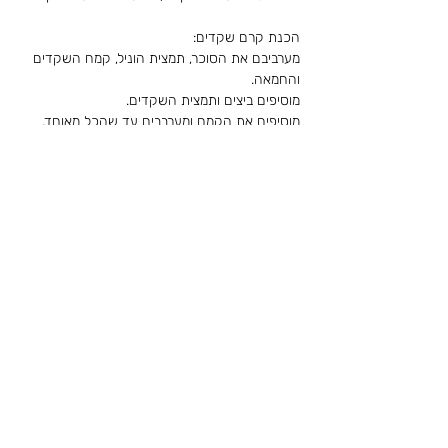
מערביבם את הסוכר, תמצית הוניל, קמח השקדים 
מוציאים את תבנית הבצק מהקפאה, ומפזרים על 
מפזרים עליהם קינמון, ועל הבצק בין האגסים 
מפזרים שקדים פרוסים.
אופים למשך 35 דקות ומברישים את האגסים 
בסירופ הנוזל שנותר מהבישול של האגסים.
ממיסים שוקולד לבן ומזלפים בעדינות מעל העוגה.
לקריאת הסיפור המלא של