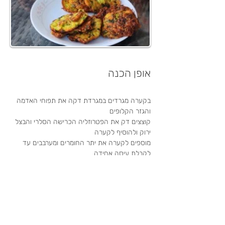
אופן הכנה
בקערה מגרדים במגרדת דקה את תפוחי האדמה 
והגזר הקלופים
קוצצים דק את הפטרוזליה הכרישה הסלרי והבצל 
ירוק ולהוסיף לקערה
מוספים לקערה את יתר החומרים ומערבבים עד 
לקבלת עיסה אחידה
מחממים במחבת שמן (גובה של 1 ס"מ) 
לוקחים מהעיסה של הירקות כף גדולה ומטגנים 
מ-2 הצדדים קציצה עגולה  עד שהצבע שלה 
הופך לחום בהיר. מוציאים את הקציצה למססנת 
ומצננים