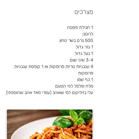
ארבעה חודשים לאחר מכן המוות
הפריד ביניהם. עמרי נפל בעת מילוי
מצרכים
תפקידו, כשהוביל את אנשי הקבע תחת
פיקודו לביצוע בוחן "בר אור" תקופתי.
1 חבילת פסטה
בסיום ריצת 2000 מ' התמוטט באופן
לרוטב:
500 גרם בשר טחון
פתאומי, לאחר שדרבן את אחד החיילים
1 גזר גדול
לסיים את הריצה איתו.
1 בצל גדול
עמרי הובא למנוחות בבית העלמין
3-4 שיני שום
הצבאי בקרית שאול. בן עשרים ושש היה
4 עגבניות טריות מרוסקות או 1 קופסת עגבניות 
מרוסקות
בנופלו. הותיר אחריו רעיה, הורים ואח
1 כף שמן
מלח ופלפל לפי הטעם
עלי בזיליקום למי שאוהב (עמרי מאד אהב שהוספתי)