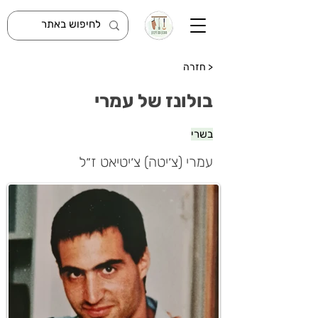
< חזרה
בולונז של עמרי
בשרי
עמרי (צ׳יטה) צ׳יטיאט ז״ל