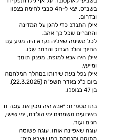
בשביעי לאוקטובר, על אף גילו ותפקידו
בשב״ס, יצא ל-ה4 סבבי לחימה בצפון
ובדרום.
אילן התנדב כדי להגן על המדינה
והחברים שכל כך אהב.
לכל משימה שאליה נקרא היה מגיע עם
החיוך והלב הגדול והרחב שלו.
אילן היה אבא למופת. מפנק תומך
ומייעץ.
אילן נפל בעת שירותו במהלך המלחמה
ביום כ"ג באדר תשפ"ה (22.3.2025).
בן 47 בנופלו.
בתו מספרת: ״אבא היה מכין את עוגה זו
באירועים משמחים ימי הולדת, ימי שישי,
חגים ועוד.
עוגה שאפיינה אותו, עוגה פשוטה
מתוקה ומנחמת כמו שאבא היה״.