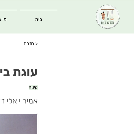
בית
מי א
< חזרה
עוגת ביס
קינוח
אמיר יואלי ז״