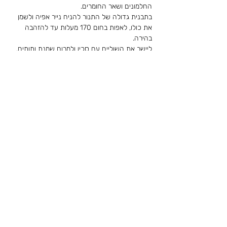
החלמונים ושאר החומרים.
בתבנית גדולה של התנור להניח נייר אפיה ולשמן 
את כולו, לאפות בחום 170 מעלות עד להזהבה 
בהירה.
ליישר את השוליים עם סכין ולמרוח שמנת ותותים, 
לגלגל ולצפות מלמעלה עם תותים.
לקריאת הסיפור המלא של
סתיו פרטוש ז"ל
< חזרה
לתרומה
English
הוספת מתכון