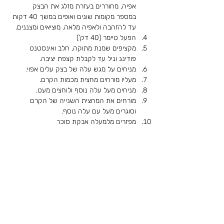
אפיה, מחוררים בעזרת מזלג את הבצק 
במספר מקומות שונים ואופים במשך 40 דקות 
עד להזהבה ולאפיה מלאה. מוציאים ומצננים.
הפעל טיימר (40 דק’)
מקציפים שמנת מתוקה, חלב ואינסטנט 
פודינג וניל עד לקבלת קצפת יציבה.
מניחים על מגש עלה של בצק עלים אפוי. 
מעליו מורחים מחצית מכמות הקרם. 
מניחים מעל עלה נוסף ולוחצים מעט. 
מורחים את המחצית השנייה של הקרם 
וסוגרים מעל עם עלה נוסף.
מפזרים מלמעלה אבקת סוכר
לקריאת הסיפור המלא של
מרדכי מוטי יצחקוב ז''ל
< חזרה