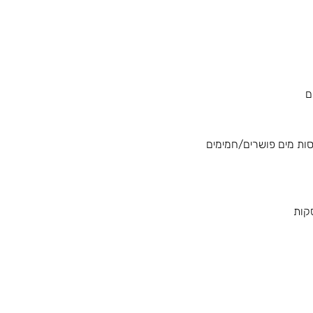
סות מים פושרים/חמימים
קות