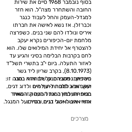
בסוף נובמבר 1968 סיים את שירות
החובה והשתחרר מצה"ל. הוא חזר
למגדל-העמק והחל לעבוד כנגר
וכברזלן. אז נשא לאישה את חברתו
איריס ונולדו להם שני בנים. כשפרצה
מלחמת יום-הכיפורים נקרא יעקב
להצטרף אל יחידת המילואים שלו. הוא
לחם בקרבות הבלימה בסיני והגיע עד
לאזור התעלה. ביום י"ב בתשרי תשל"ד
(8.10.1973), בקרב שריון ליד גשר
פירדאן, נפגע הטנק שלו והוא נהרג.
משפחתו מספרת על הבחירה במנה זו:
הוא הובא למנוחת-עולמים
יעקב אהב ללכת לחוף הים ולדוג דגים,
בבית-העלמין במגדל העמק. השאיר
משפחתו בחרה את המנה הזו מאחר
אחריו אישה ושני בנים והורים.
והוא אהב לאכול דגים, בסיר ועל המנגל.
מצרכים