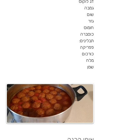
דג לוקוס
גמבה
שום
גזר
חומוס
כוסברה
תבלינים:
פפריקה
כורכום
מלח
שמן
אופן הכנה