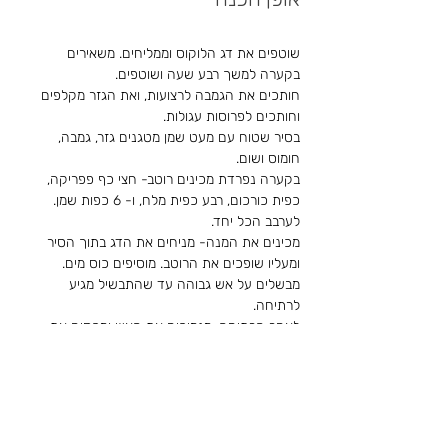
שוטפים את דג הלוקוס וממליחים. משאירים 
בקערה למשך רבע שעה ושוטפים.
חותכים את הגמבה לרצועות, ואת הגזר מקלפים 
וחותכים לפרוסות עגולות.
בסיר שטוח עם מעט שמן מטגנים גזר, גמבה, 
חומוס ושום.
בקערה נפרדת מכינים רוטב- חצי כף פפריקה, 
כפית כורכום, רבע כפית מלח, ו- 6 כפות שמן.
לערבב הכל יחד.
מכינים את המנה- מניחים את הדג בתוך הסיר 
ומעליו שופכים את הרוטב. מוסיפים כוס מים.
מבשלים על אש גבוהה עד שהתבשיל מגיע 
לרתיחה.
לאחר הרתיחה, מנמיכים את האש ומכסים את 
הסיר באופן חלקי (משאירים חצי מכסה פתוח) 
למשך 30 עד 40 דקות.
כאשר המנה כמעט מוכנה, קוצצים כוסברה.
לאחר שהמנה מוכנה - מפזרים את הכוסברה מעל 
הדגים.