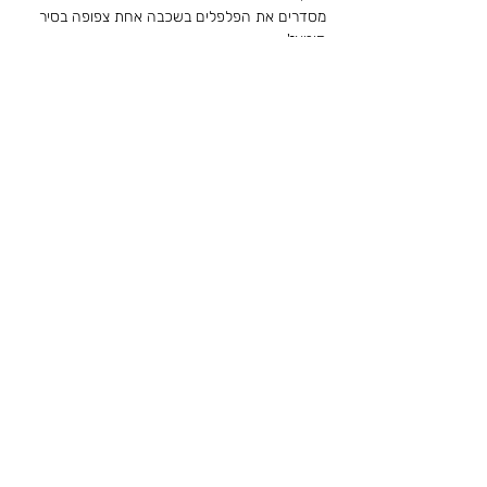
מסדרים את הפלפלים בשכבה אחת צפופה בסיר 
סוטאז'.
שופכים מעל את הרוטב עד לכיסוי הפלפלים.
מכסים את הסיר ומרתיחים.
לאחר רתיחה להנמיך את האש ולהמשיך לבשל 
כשעה עד לריכוך הפלפלים, מדי פעם שופכים עם 
כף מהרוטב לתוך הפלפלים.
- לא לכסות את הפלפלים עם הראשים.
- למלא את הפלפלים 3/4 גובה כדי להשאיר מקום 
לאורז להתנפח.
לקריאת הסיפור המלא של
איתי בוטון ז״ל
< חזרה
לתרומה