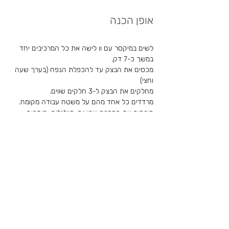
אופן הכנה
לשים במיקסר עם וו לישה את כל המרכיבים יחד 
במשך כ-7 דק.
מכסים את הבצק עד להכפלת הנפח (בערך שעה 
וחצי)
מחלקים את הבצק ל-3 חלקים שווים.
מרדדים כל אחד מהם על משטח עבודה מקומח.
מורחים את הממרח שרוצים, מגלגלים, חותכים 
לחתיכות קטנות ומכניסים לתנור שחומם מראש על 
200 מעלות (אפיה רגילה) ל-8 דק בדיוק.
מוציאים ומפזרים אבקת סוכר
לקריאת הסיפור המלא של
סהר סעודיין ז״ל