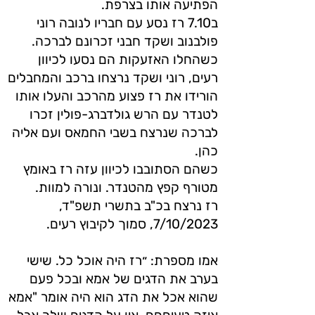
הפתיעה אותו בצרפת.
ב7.10 רז נסע עם חבריו לנובה רוני
פולבנוב ושקד חבני זכרונם לברכה.
כשהחלו האזעקות הם נסעו לכיוון
רעים, רוני ושקד נרצחו ברכב והמחבלים
הורידו את רז פצוע מהרכב והעלו אותו
לטנדר עם הרש גולדברג-פולין זכרו
לברכה שנרצח בשבי החמאס ועם אליה
כהן.
כשהם הסתובבו לכיוון עזה רז באומץ
מטורף קפץ מהטנדר. ונורה למוות.
רז נרצח בכ"ב בתשרי תשפ"ד,
7/10/2023, סמוך לקיבוץ רעים.
אמו מספרת: ״רז היה אוכל כל. שישי
בערב את הדגים של אמא ובכל פעם
שהוא אכל את הדג הוא היה אומר "אמא