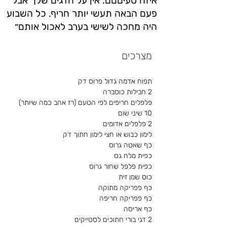
איזה טעיםםם. אין על הדגים שלך אבל
פעם הבאה תעשי יותר חריף. כל השבוע
היה מחכה לשישי בערב לאכול אותם״
מצרכים
תפוח אדמה גדול פרוס דק
2 חבילות כוסברה
פלפלים חריפים לפי הטעם (רז אהב כמה שיותר)
10 שיני שום
2 פלפלים אדומים
לימון כבוש או חצי לימון חתוך דק
כף שאטה גרוס
כפית מלח גס 
כפית פלפל שחור גרוס
כוס שמן זית 
כף פפריקה מתוקה
כף פפריקה חריפה
כף אריסה
2 דגי בורי חתוכים לסטייקים  