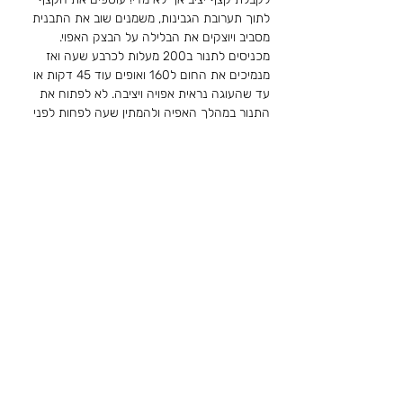
לתוך תערובת הגבינות, משמנים שוב את התבנית 
מסביב ויוצקים את הבלילה על הבצק האפוי. 
מכניסים לתנור ב200 מעלות לכרבע שעה ואז 
מנמיכים את החום ל160 ואופים עוד 45 דקות או 
עד שהעוגה נראית אפויה ויציבה. לא לפתוח את 
התנור במהלך האפיה ולהמתין שעה לפחות לפני 
בתיאבון!
לקריאת הסיפור המלא של
ארז שאול עמדי (לוי) ז״ל
< חזרה
לתרומה